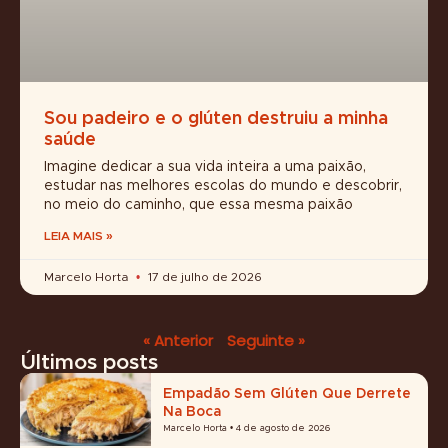
Sou padeiro e o glúten destruiu a minha
saúde
Imagine dedicar a sua vida inteira a uma paixão,
estudar nas melhores escolas do mundo e descobrir,
no meio do caminho, que essa mesma paixão
LEIA MAIS »
Marcelo Horta
17 de julho de 2026
« Anterior
Seguinte »
Últimos posts
Empadão Sem Glúten Que Derrete
Na Boca
Marcelo Horta
4 de agosto de 2026