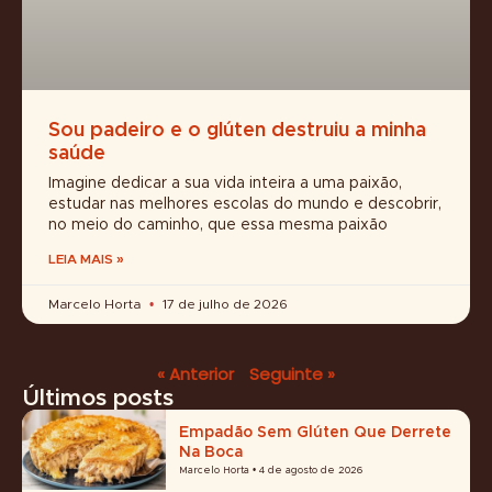
Sou padeiro e o glúten destruiu a minha
saúde
Imagine dedicar a sua vida inteira a uma paixão,
estudar nas melhores escolas do mundo e descobrir,
no meio do caminho, que essa mesma paixão
LEIA MAIS »
Marcelo Horta
17 de julho de 2026
« Anterior
Seguinte »
Últimos posts
Empadão Sem Glúten Que Derrete
Na Boca
Marcelo Horta
4 de agosto de 2026