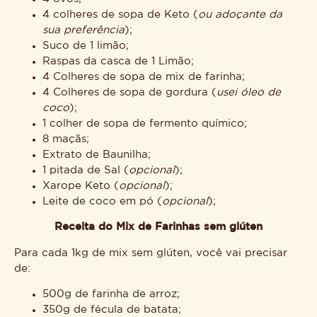
4 colheres de sopa de Keto (
ou adoçante da
sua preferência
);
Suco de 1 limão;
Raspas da casca de 1 Limão;
4 Colheres de sopa de mix de farinha;
4 Colheres de sopa de gordura (
usei óleo de
coco
);
1 colher de sopa de fermento químico;
8 maçãs;
Extrato de Baunilha;
1 pitada de Sal (
opcional
);
Xarope Keto (
opcional
);
Leite de coco em pó (
opcional
);
Receita do Mix de Farinhas sem glúten
Para cada 1kg de mix sem glúten, você vai precisar
de:
500g de farinha de arroz;
350g de fécula de batata;