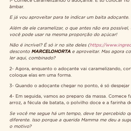
1- Comece caramelizando o adoçante. É só colocar no 
âmbar.
E já vou aproveitar para te indicar um baita adoçante.
Além de ele caramelizar, o que antes não era possível,
você pode usar na mesma proporção do açúcar!
Não é incrível? É só ir no site deles (
https://www.ingred
desconto
MARCELOHORTA
e aproveitar. Mas agora co
ler aqui, combinado?
2- Agora, enquanto o adoçante vai caramelizando, corte
coloque elas em uma forma.
3- Quando o adoçante chegar no ponto, é só despejar
4- Em seguida, vamos ao preparo da massa. Comece faz
arroz, a fécula de batata, o polvilho doce e a farinha
Se você me segue há um tempo, deve ter percebido que
diferente. Isso porque a querida Mamma me deu a suge
o motivo?