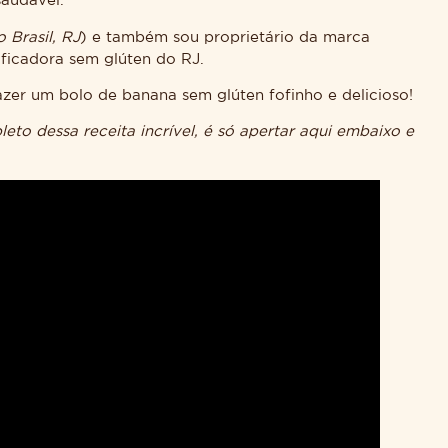
 saudável.
 Brasil, RJ
) e também sou proprietário da marca
ificadora sem glúten do RJ.
azer um bolo de banana sem glúten fofinho e delicioso!
to dessa receita incrível, é só apertar aqui embaixo e