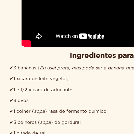
Ingredientes par
✔3 bananas (
Eu usei prata, mas pode ser a banana que 
✔1 xícara de leite vegetal;
✔1 e 1/2 xícara de adoçante;
✔3 ovos;
✔1 colher (
sopa
) rasa de fermento químico;
✔3 colheres (
sopa
) de gordura;
✔1 pitada de sal;