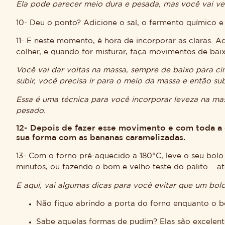
Ela pode parecer meio dura e pesada, mas você vai ver 
10- Deu o ponto? Adicione o sal, o fermento químico e 
11- E neste momento, é hora de incorporar as claras. 
colher, e quando for misturar, faça movimentos de bai
Você vai dar voltas na massa, sempre de baixo para c
subir, você precisa ir para o meio da massa e então sub
Essa é uma técnica para você incorporar leveza na mas
pesado.
12- Depois de fazer esse movimento e com toda a c
sua forma com as bananas caramelizadas.
13- Com o forno pré-aquecido a 180°C, leve o seu bol
minutos, ou fazendo o bom e velho teste do palito – até
E aqui, vai algumas dicas para você evitar que um bolo
Não fique abrindo a porta do forno enquanto o bo
Sabe aquelas formas de pudim? Elas são excelente