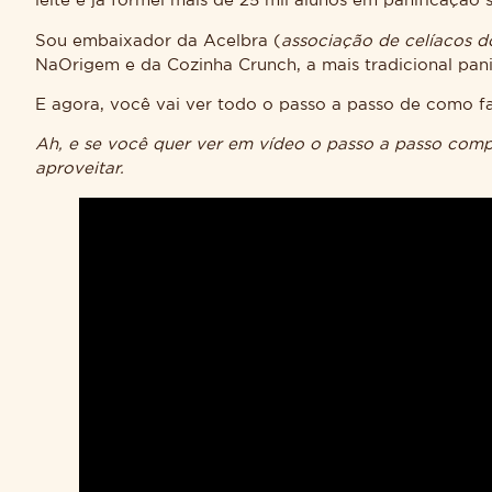
leite e já formei mais de 25 mil alunos em panificação
Sou embaixador da Acelbra (
associação de celíacos do
NaOrigem e da Cozinha Crunch, a mais tradicional pan
E agora, você vai ver todo o passo a passo de como f
Ah, e se você quer ver em vídeo o passo a passo comple
aproveitar.