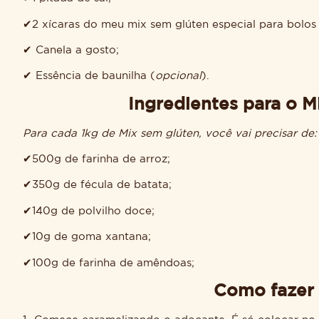
✔2 xícaras do meu mix sem glúten especial para bolos
✔ Canela a gosto;
✔ Essência de baunilha (
opcional
).
Ingredientes para o Mi
Para cada 1kg de Mix sem glúten, você vai precisar de:
✔500g de farinha de arroz;
✔350g de fécula de batata;
✔140g de polvilho doce;
✔10g de goma xantana;
✔100g de farinha de amêndoas;
Como fazer 