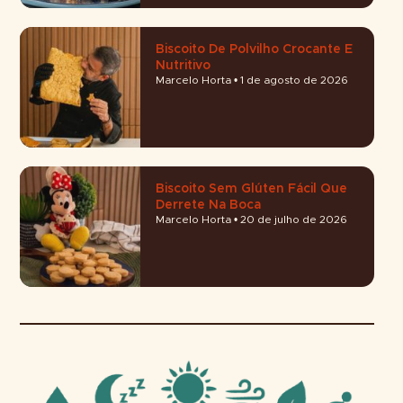
Biscoito De Polvilho Crocante E
Nutritivo
Marcelo Horta
1 de agosto de 2026
Biscoito Sem Glúten Fácil Que
Derrete Na Boca
Marcelo Horta
20 de julho de 2026