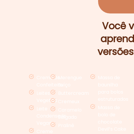
Você v
aprende
versões
Creme de
Merengue
Massa de
Confeiteiro
Suíço
baunilha
para bolos
Leites
Buttercream
estruturados
Vegetais
Cremeux
Massa de
Leite
Caramelo
bolo de
Condensado
Salgado
chocolate
Vegano
Pralinê
Devil’s Cake
Creme