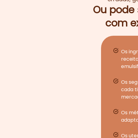
Ou pode s
com ex
Os ing
receita
emulsif
Os seg
cada t
merca
Os mét
adapta
Os ute