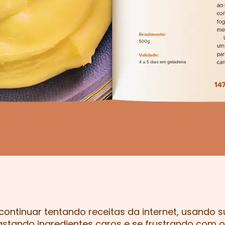
ontinuar tentando receitas da internet, usando s
astando ingredientes caros e se frustrando com o r