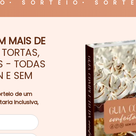
IO
SORTEIO
SORT
M MAIS DE
 TORTAS,
S - TODAS
N E SEM
orteio de um
ria Inclusiva,