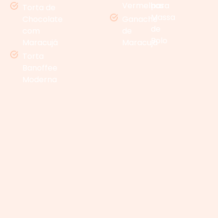
Vermelhas
para
Torta de
Massa
Chocolate
Ganache
de
com
de
Bolo
Maracujá
Maracujá
Torta
Banoffee
Moderna