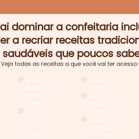
ai dominar a confeitaria incl
r a recriar receitas tradici
 saudáveis que poucos sab
Veja todas as receitas a que você vai ter acesso:
Bolo de
Bolo de
Baunilha Low
nozes
Carb e
Bolo
Vegano
Baunilha
Bolo de
para Naked
Baunilha
Bolo
com
Mármore
cobertura
Crocante