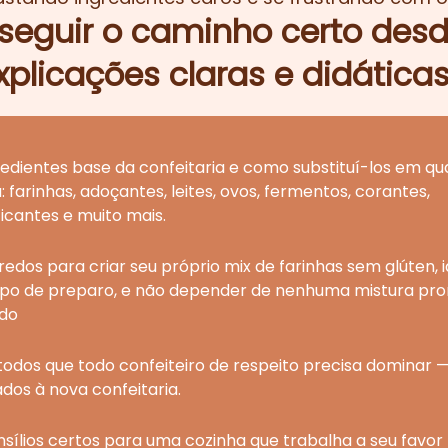
eguir o caminho certo desde
plicações claras e didáticas
redientes base da confeitaria e como substituí-los em qu
: farinhas, adoçantes, leites, ovos, fermentos, corantes,
icantes e muito mais.
redos para criar seu próprio mix de farinhas sem glúten, 
ipo de preparo, e não depender de nenhuma mistura pro
do
odos que todo confeiteiro de respeito precisa dominar 
dos à nova confeitaria.
nsílios certos para uma cozinha que trabalha a seu favor