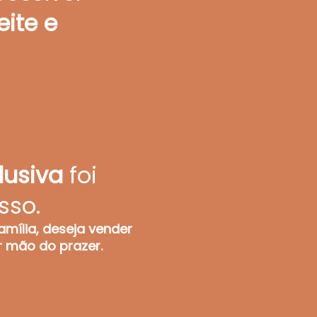
ite e
lusiva
foi
sso.
amília, deseja vender
r mão do prazer.