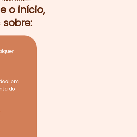
 o início,
 sobre:
alquer
ideal em
nta do
—