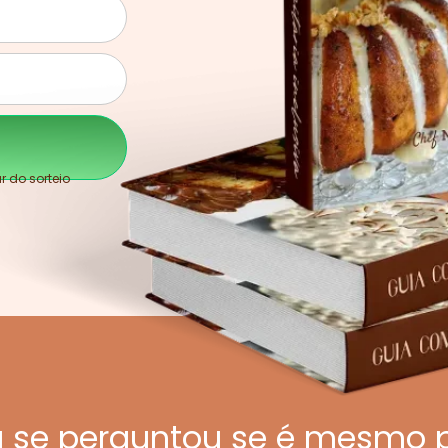
 do sorteio
á se perguntou se é mesmo p