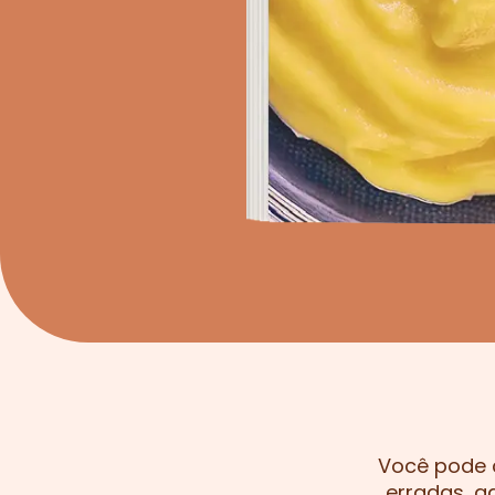
Você pode c
erradas, g