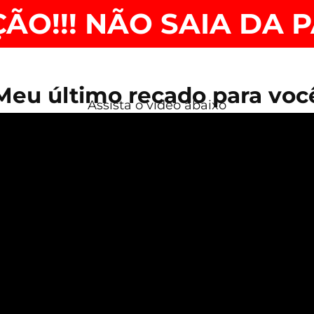
ÃO!!! NÃO SAIA DA 
Meu último recado para voc
Assista o vídeo abaixo