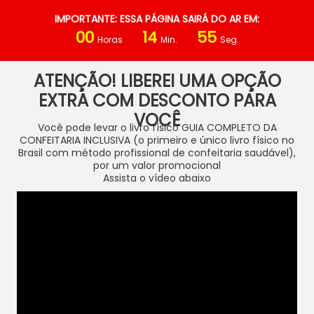
IMPORTANTE: ESSA PÁGINA SAIRÁ DO AR EM:
00
14
55
Horas
Min.
Seg.
ATENÇÃO! LIBEREI UMA OPÇÃO
EXTRA COM DESCONTO PARA
VOCÊ
Você pode levar o livro físico GUIA COMPLETO DA
CONFEITARIA INCLUSIVA (o primeiro e único livro físico no
Brasil com método profissional de confeitaria saudável),
por um valor promocional
Assista o vídeo abaixo