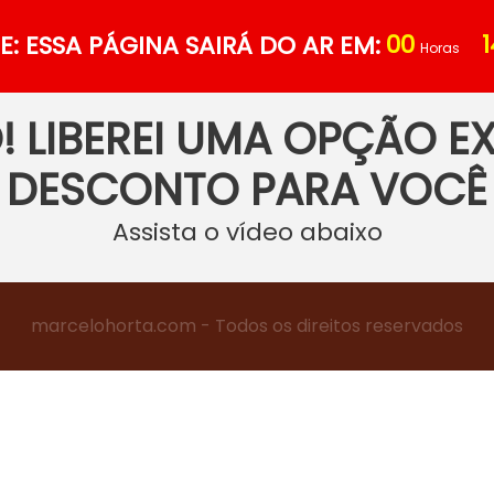
00
1
: ESSA PÁGINA SAIRÁ DO AR EM:
Horas
! LIBEREI UMA OPÇÃO E
DESCONTO PARA VOCÊ
Assista o vídeo abaixo
marcelohorta.com - Todos os direitos reservados