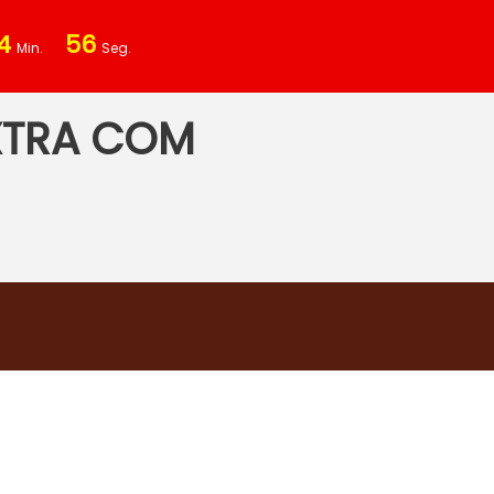
4
55
Min.
Seg.
XTRA COM