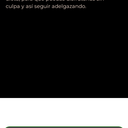
culpa y así seguir adelgazando.
Low Carb es para aquellos
que buscan estos 10
beneficios en una sola dieta