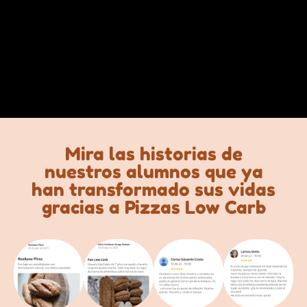
Mira las historias de
nuestros alumnos que ya
han transformado sus vidas
gracias a Pizzas Low Carb