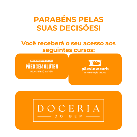
PARABÉNS PELAS
SUAS DECISÕES!
Você receberá o seu acesso aos
seguintes cursos: