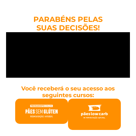
PARABÉNS PELAS
SUAS DECISÕES!
Você receberá o seu acesso aos
seguintes cursos: